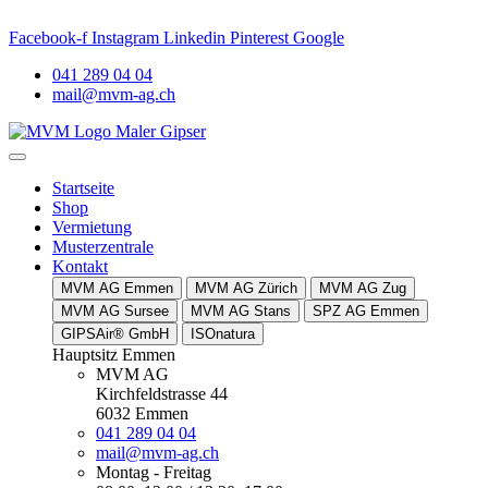
und nah –
MVM Meggen
. AKTUELLES: Neuer Name. Vertrauter Sta
Facebook-f
Instagram
Linkedin
Pinterest
Google
041 289 04 04
mail@mvm-ag.ch
Startseite
Shop
Vermietung
Musterzentrale
Kontakt
MVM AG Emmen
MVM AG Zürich
MVM AG Zug
MVM AG Sursee
MVM AG Stans
SPZ AG Emmen
GIPSAir® GmbH
ISOnatura
Hauptsitz Emmen
MVM AG
Kirchfeldstrasse 44
6032 Emmen
041 289 04 04
mail@mvm-ag.ch
Montag - Freitag