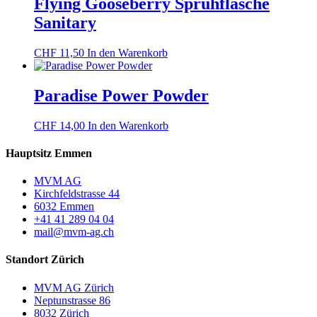
Flying Gooseberry Sprühflasche
Sanitary
CHF
11,50
In den Warenkorb
Paradise Power Powder
CHF
14,00
In den Warenkorb
Hauptsitz Emmen
MVM AG
Kirchfeldstrasse 44
6032 Emmen
+41 41 289 04 04
mail@mvm-ag.ch
Standort Zürich
MVM AG Zürich
Neptunstrasse 86
8032 Zürich