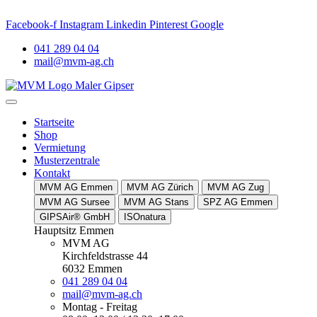
und nah –
MVM Meggen
. AKTUELLES: Neuer Name. Vertrauter Sta
Facebook-f
Instagram
Linkedin
Pinterest
Google
041 289 04 04
mail@mvm-ag.ch
Startseite
Shop
Vermietung
Musterzentrale
Kontakt
MVM AG Emmen
MVM AG Zürich
MVM AG Zug
MVM AG Sursee
MVM AG Stans
SPZ AG Emmen
GIPSAir® GmbH
ISOnatura
Hauptsitz Emmen
MVM AG
Kirchfeldstrasse 44
6032 Emmen
041 289 04 04
mail@mvm-ag.ch
Montag - Freitag