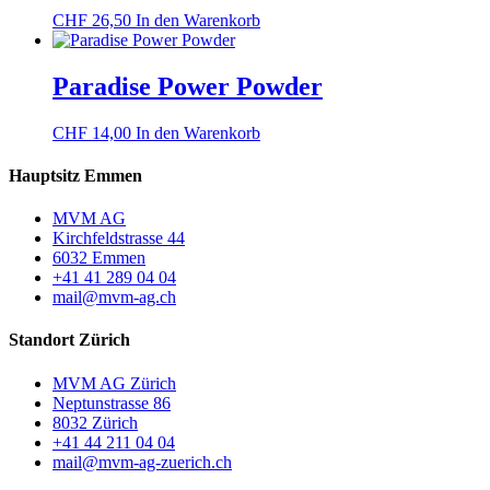
CHF
26,50
In den Warenkorb
Paradise Power Powder
CHF
14,00
In den Warenkorb
Hauptsitz Emmen
MVM AG
Kirchfeldstrasse 44
6032 Emmen
+41 41 289 04 04
mail@mvm-ag.ch
Standort Zürich
MVM AG Zürich
Neptunstrasse 86
8032 Zürich
+41 44 211 04 04
mail@mvm-ag-zuerich.ch