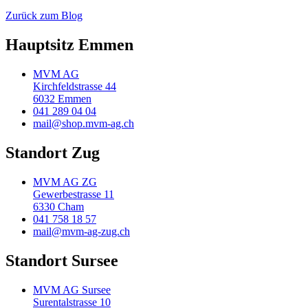
Zurück zum Blog
Hauptsitz Emmen
MVM AG
Kirchfeldstrasse 44
6032 Emmen
041 289 04 04
mail@shop.mvm-ag.ch
Standort Zug
MVM AG ZG
Gewerbestrasse 11
6330 Cham
041 758 18 57
mail@mvm-ag-zug.ch
Standort Sursee
MVM AG Sursee
Surentalstrasse 10