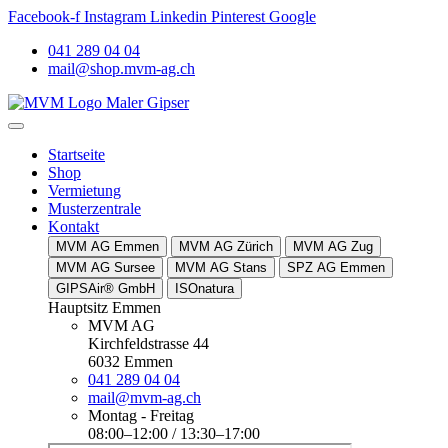
Facebook-f
Instagram
Linkedin
Pinterest
Google
041 289 04 04
mail@shop.mvm-ag.ch
Startseite
Shop
Vermietung
Musterzentrale
Kontakt
MVM AG Emmen
MVM AG Zürich
MVM AG Zug
MVM AG Sursee
MVM AG Stans
SPZ AG Emmen
GIPSAir® GmbH
ISOnatura
Hauptsitz Emmen
MVM AG
Kirchfeldstrasse 44
6032 Emmen
041 289 04 04
mail@mvm-ag.ch
Montag - Freitag
08:00–12:00 / 13:30–17:00