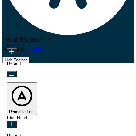
Accessibility Adjustments
Content Modules
Font Size
Powered by
OneTap
Hide Toolbar
Default
Readable Font
Line Height
Default