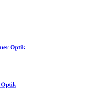
auer Optik
 Optik