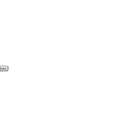
andort. Persönlich und nah –
MVM Meggen
.
tura