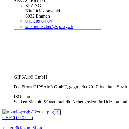
SPZ AG Emmen
SPZ AG
Kirchfeldstrasse 44
6032 Emmen
041 289 04 04
s.habermacher@spz-ag.ch
GIPSAir® GmbH
Die Firma GIPSAir® GmbH, gegründet 2017, hat ihren Sitz in Lu
ISOnatura
Senken Sie mit ISOnatura® die Nebenkosten für Heizung und 
X
CHF
0,00
0
Cart
⟵ zurück zum Shop