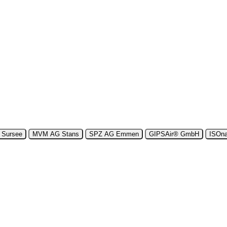
h und nah –
MVM Meggen
. AKTUELLES: Neuer Name. Vertrauter St
Sursee
MVM AG Stans
SPZ AG Emmen
GIPSAir® GmbH
ISOna