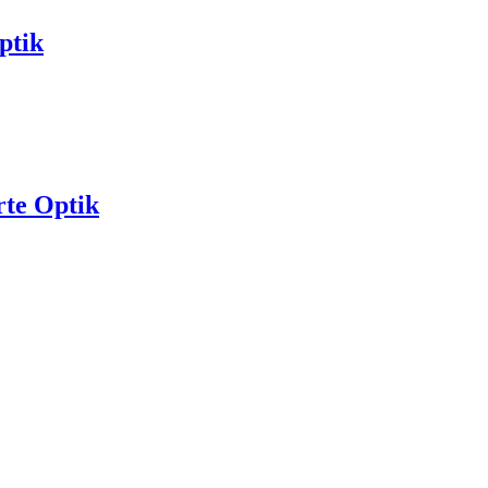
ptik
rte Optik