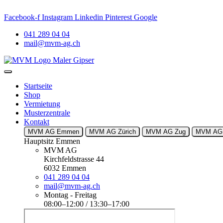
eggen
. AKTUELLES: Neuer Name. Vertrauter Standort. Persönlic
Facebook-f
Instagram
Linkedin
Pinterest
Google
041 289 04 04
mail@mvm-ag.ch
Startseite
Shop
Vermietung
Musterzentrale
Kontakt
MVM AG Emmen
MVM AG Zürich
MVM AG Zug
MVM AG 
Hauptsitz Emmen
MVM AG
Kirchfeldstrasse 44
6032 Emmen
041 289 04 04
mail@mvm-ag.ch
Montag - Freitag
08:00–12:00 / 13:30–17:00