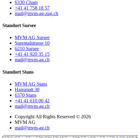
6330 Cham
+41 41 758 18 57
mail@mvm-ag-zug.ch
Standort Sursee
MVM AG Sursee
Surentalstrasse 10
6210 Sursee
+41 41 920 35 15
mail@mvm-ag.ch
Standort Stans
MVM AG Stans
Hansmatt 30
6370 Stans
+41 41 610 00 42
mail@mvm-ag.ch
Copyright All Rights Reserved © 2026
MVM AG
mail@mvm-ag.ch