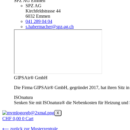
SPZ AG Emmen
SPZ AG
Kirchfeldstrasse 44
6032 Emmen
041 289 04 04
s.habermacher@spz-ag.ch
GIPSAir® GmbH
Die Firma GIPSAir® GmbH, gegründet 2017, hat ihren Sitz in Lu
ISOnatura
Senken Sie mit ISOnatura® die Nebenkosten für Heizung und 
X
CHF
0,00
0
Cart
⟵ zurück zur Musterzentrale