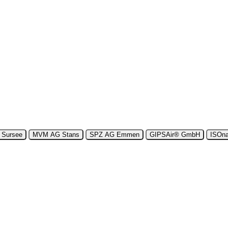
rsönlich und nah –
MVM Meggen
. AKTUELLES: Neuer Name. Vertr
Sursee
MVM AG Stans
SPZ AG Emmen
GIPSAir® GmbH
ISOna