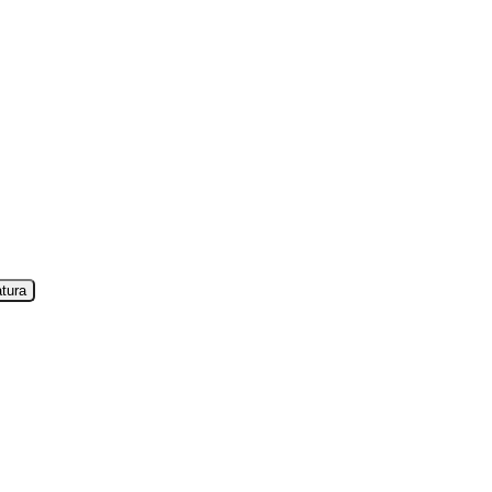
auter Standort. Persönlich und nah –
MVM Meggen
.
tura