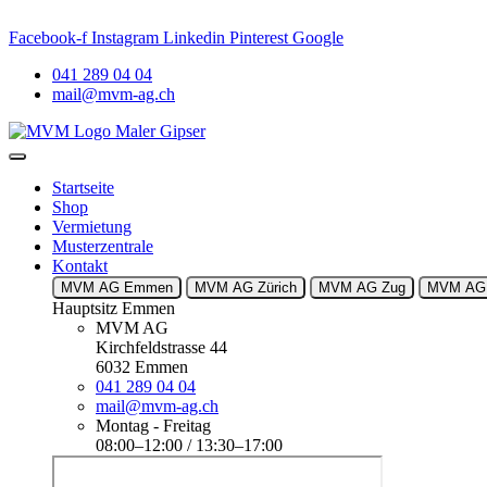
–
MVM Meggen
. AKTUELLES: Neuer Name. Vertrauter Standort. Pe
Facebook-f
Instagram
Linkedin
Pinterest
Google
041 289 04 04
mail@mvm-ag.ch
Startseite
Shop
Vermietung
Musterzentrale
Kontakt
MVM AG Emmen
MVM AG Zürich
MVM AG Zug
MVM AG 
Hauptsitz Emmen
MVM AG
Kirchfeldstrasse 44
6032 Emmen
041 289 04 04
mail@mvm-ag.ch
Montag - Freitag
08:00–12:00 / 13:30–17:00