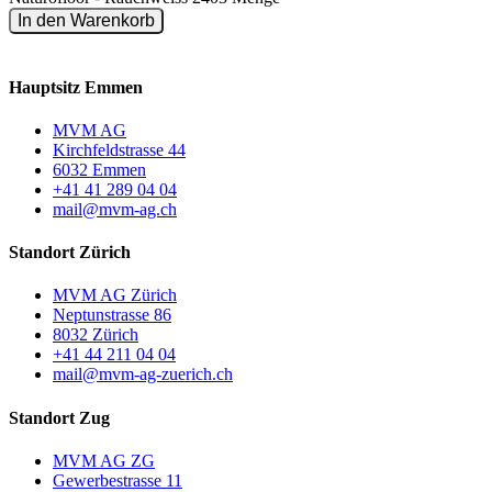
In den Warenkorb
Hauptsitz Emmen
MVM AG
Kirchfeldstrasse 44
6032 Emmen
+41 41 289 04 04
mail@mvm-ag.ch
Standort Zürich
MVM AG Zürich
Neptunstrasse 86
8032 Zürich
+41 44 211 04 04
mail@mvm-ag-zuerich.ch
Standort Zug
MVM AG ZG
Gewerbestrasse 11