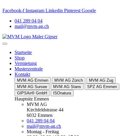
–
MVM Meggen
. AKTUELLES: Neuer Name. Vertrauter Standort. P
Facebook-f
Instagram
Linkedin
Pinterest
Google
041 289 04 04
mail@mvm-ag.ch
Startseite
Shop
Vermietung
Musterzentrale
Kontakt
MVM AG Emmen
MVM AG Zürich
MVM AG Zug
MVM AG Sursee
MVM AG Stans
SPZ AG Emmen
GIPSAir® GmbH
ISOnatura
Hauptsitz Emmen
MVM AG
Kirchfeldstrasse 44
6032 Emmen
041 289 04 04
mail@mvm-ag.ch
Montag - Freitag