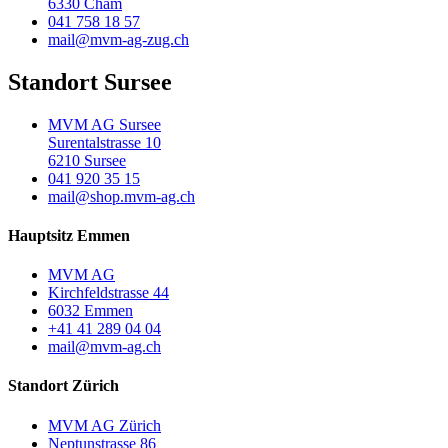
6330 Cham
041 758 18 57
mail@mvm-ag-zug.ch
Standort Sursee
MVM AG Sursee
Surentalstrasse 10
6210 Sursee
041 920 35 15
mail@shop.mvm-ag.ch
Hauptsitz Emmen
MVM AG
Kirchfeldstrasse 44
6032 Emmen
+41 41 289 04 04
mail@mvm-ag.ch
Standort Zürich
MVM AG Zürich
Neptunstrasse 86