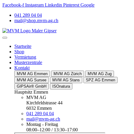
Facebook-f
Instagram
Linkedin
Pinterest
Google
041 289 04 04
mail@shop.mvm-ag.ch
Startseite
Shop
Vermietung
Musterzentrale
Kontakt
MVM AG Emmen
MVM AG Zürich
MVM AG Zug
MVM AG Sursee
MVM AG Stans
SPZ AG Emmen
GIPSAir® GmbH
ISOnatura
Hauptsitz Emmen
MVM AG
Kirchfeldstrasse 44
6032 Emmen
041 289 04 04
mail@mvm-ag.ch
Montag - Freitag
08:00–12:00 / 13:30–17:00