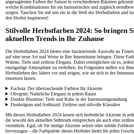
angesagtesten Farben der Saison in verschiedenen Räumen gekonnt 
welche Kombinationen für ein harmonisches und zugleich trendbew
sorgen. Tauchen Sie mit uns ein in die Welt der Herbstfarben und las
den Herbst inspirieren!
Stilvolle Herbstfarben 2024: So bringen S
aktuellen Trends in Ihr Zuhause
Die Herbstfarben 2024 bieten eine faszinierende Auswahl an Tönen,
auf eine neue Art und Weise in Ihre Innenräume bringen. Diese Far
Wärme, Tiefe und zeitlose Eleganz. Dabei ermöglichen sie es, jed
einzigartige Atmosphäre zu verleihen. Im Folgenden stellen wir Ihne
Herbstfarben des Jahres vor und zeigen, wie sie sich in der Innenra
einsetzen lassen.
Fuchsia: Der überraschende Farbton für Akzente
Olivgrün: Natürliche Eleganz in jedem Raum
Dunkle Blautöne: Tiefe und Ruhe in der Innenraumgestaltung
Dunkelgrau und Anthrazit: Zeitlose und stilvolle Klassiker
Mit diesen Herbstfarben 2024 lassen sich herbstliche Akzente in j
die sowohl den aktuellen Stiltrends entsprechen als auch eine zeitlo
vermitteln. Egal, ob Sie mutige Akzente setzen oder subtile Farbko
bevorzugen – die Farbpalette dieses Herbstes bietet für jeden Gesc