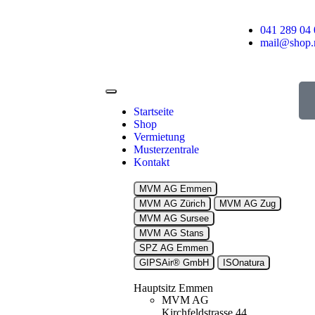
041 289 04 
mail@shop.
Startseite
Shop
Vermietung
Musterzentrale
Kontakt
MVM AG Emmen
MVM AG Zürich
MVM AG Zug
MVM AG Sursee
MVM AG Stans
SPZ AG Emmen
GIPSAir® GmbH
ISOnatura
Hauptsitz Emmen
MVM AG
Kirchfeldstrasse 44