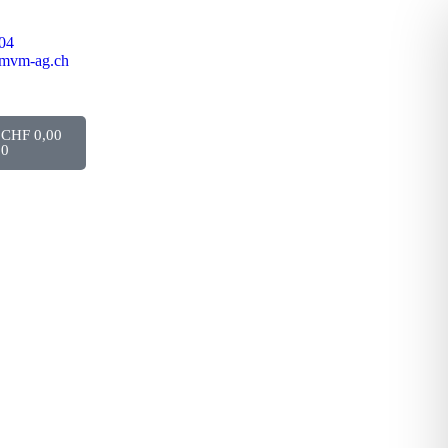
04
mvm-ag.ch
CHF
0,00
0