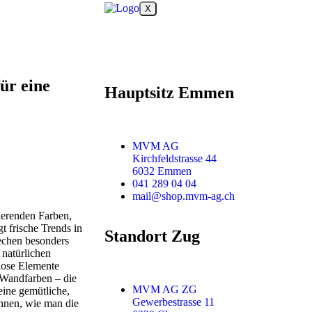
X
ür eine
Hauptsitz Emmen
MVM AG
Kirchfeldstrasse 44
6032 Emmen
041 289 04 04
mail@shop.mvm-ag.ch
rierenden Farben,
t frische Trends in
Standort Zug
echen besonders
 natürlichen
lose Elemente
 Wandfarben – die
MVM AG ZG
eine gemütliche,
Gewerbestrasse 11
Ihnen, wie man die