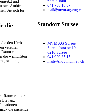
6330 Cham
einsetzt und
041 758 18 57
usstes Ambiente
mail@mvm-ag-zug.ch
sen Sie sich für
Standort Sursee
ie die
 die den Herbst
MVM AG Sursee
ben vereinen
Surentalstrasse 10
em Raum eine
6210 Sursee
n die wichtigsten
041 920 35 15
umgestaltung
mail@shop.mvm-ag.ch
eden Raum zaubern,
se Eleganz
mbinationen
hmack die passende