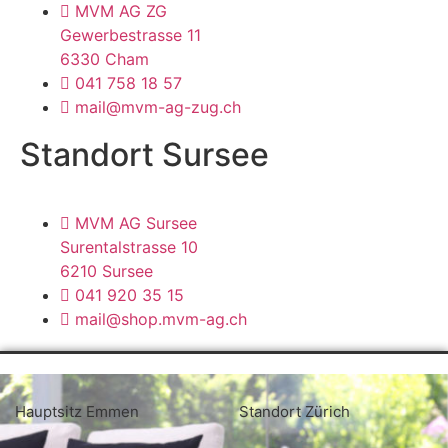
MVM AG ZG
Gewerbestrasse 11
6330 Cham
041 758 18 57
mail@mvm-ag-zug.ch
Standort Sursee
MVM AG Sursee
Surentalstrasse 10
6210 Sursee
041 920 35 15
mail@shop.mvm-ag.ch
Hauptsitz Emmen
Standort Zürich