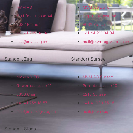
MVM AG
MVM AG Zürich
Kirchfeldstrasse 44
Neptunstrasse 86
6032 Emmen
8032 Zürich
+41 41 289 04 04
+41 44 211 04 04
mail@mvm-ag.ch
mail@mvm-ag-zuerich.ch
Standort Zug
Standort Sursee
MVM AG ZG
MVM AG Sursee
Gewerbestrasse 11
Surentalstrasse 10
6330 Cham
6210 Sursee
+41 41 758 18 57
+41 41 920 35 15
mail@mvm-ag-zug.ch
mail@mvm-ag.ch
Standort Stans