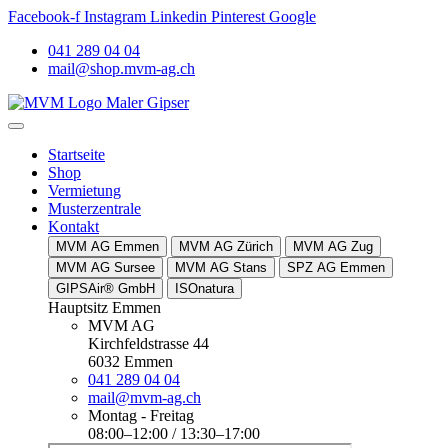
Facebook-f
Instagram
Linkedin
Pinterest
Google
041 289 04 04
mail@shop.mvm-ag.ch
Startseite
Shop
Vermietung
Musterzentrale
Kontakt
MVM AG Emmen
MVM AG Zürich
MVM AG Zug
MVM AG Sursee
MVM AG Stans
SPZ AG Emmen
GIPSAir® GmbH
ISOnatura
Hauptsitz Emmen
MVM AG
Kirchfeldstrasse 44
6032 Emmen
041 289 04 04
mail@mvm-ag.ch
Montag - Freitag
08:00–12:00 / 13:30–17:00